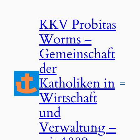
Zum
Inhalt
KKV Probitas
springen
Worms –
Gemeinschaft
der
Katholiken in
Wirtschaft
und
Verwaltung –